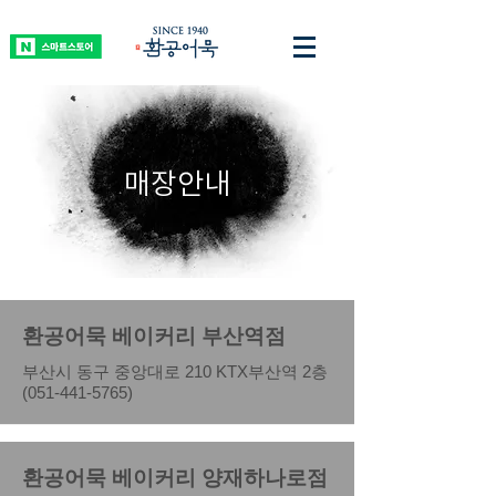
매장안내
환공어묵 베이커리 부산역점
​부산시 동구 중앙대로 210 KTX부산역 2층
(051-441-5765)
환공어묵 베이커리 양재하나로점